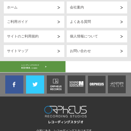
新料金適用:2026年 8月1日(土)12：00～ご利用分より
ホーム
会社案内
新料金に関しての詳細は別途画像をご覧ください。
尚、7月中の8月1日以降のご予約に関しましては 旧料金
にてご対応させていただきます。
ご利用ガイド
よくある質問
改定後の料金に関しましては添付画像をご参照ください
サイトのご利用規約
個人情報について
引き続き有人営業と無人営業のハイブリッドで24h営業の
リハスタとして運営してまいります
何卒ご理解とご協力のほど、よろしくお願い申し上げま
サイトマップ
お問い合わせ
す。
2026-05-25
SOUND STUDIO M 一之江店 7/20（月）営業に
関するお知らせ
いつもご利用ありがとうございます
2026年7月20日（月）0:00から7月21日（火）14：00ま
で
一之江店は完全無人営業とさせて頂きます
（7/20の有人営業を無人システムに変更）
当該日時は店頭でのご対応及び電話対応も不可となりま
すのでご了承ください
無人システム時間のご予約は専用予約サイト「スタジオ
小岩にある、レコーディングスタジオです。