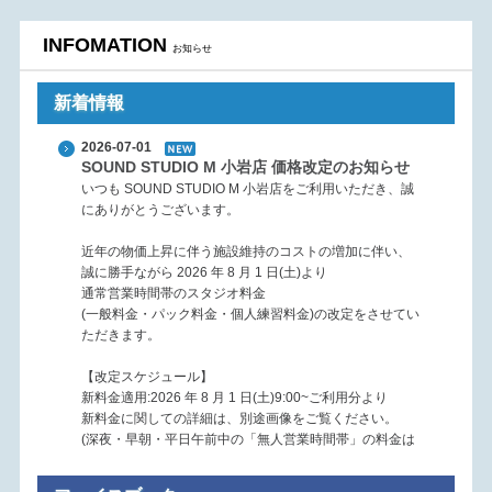
INFOMATION
お知らせ
新着情報
2026-07-01
SOUND STUDIO M 小岩店 価格改定のお知らせ
いつも SOUND STUDIO M 小岩店をご利用いただき、誠
にありがとうございます。
近年の物価上昇に伴う施設維持のコストの増加に伴い、
誠に勝手ながら 2026 年 8 月 1 日(土)より
通常営業時間帯のスタジオ料金
(一般料金・パック料金・個人練習料金)の改定をさせてい
ただきます。
【改定スケジュール】
新料金適用:2026 年 8 月 1 日(土)9:00~ご利用分より
新料金に関しての詳細は、別途画像をご覧ください。
(深夜・早朝・平日午前中の「無人営業時間帯」の料金は
据え置きとなります)
尚、7月中の8月1日以降のご予約に関しましては 旧料金