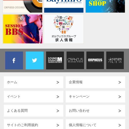
SOUND STUDIO M 小岩店
2026-07-01
SOUND STUDIO M 小岩店 価格改定のお知らせ
いつも SOUND STUDIO M 小岩店をご利用いただき、誠にありが
とうございます。
近年の物価上昇に伴う施設維持のコストの増加に伴い、
誠に勝手ながら 2026 年 8 月 1 日(土)より
通常営業時間帯のスタジオ料金
(一般料金・パック料金・個人練習料金)の改定をさせていただき
ます。
ホーム
企業情報
【改定スケジュール】
新料金適用:2026 年 8 月 1 日(土)9:00~ご利用分より
新料金に関しての詳細は、別途画像をご覧ください。
イベント
キャンペーン
(深夜・早朝・平日午前中の「無人営業時間帯」の料金は据え置き
となります)
尚、7月中の8月1日以降のご予約に関しましては 旧料金にてご対
よくある質問
お問い合わせ
応させていただきます。
SOUND STUDIO M 小岩店は、スマートロックによる無人営業対
サイトのご利用規約
個人情報について