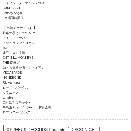
ライブシアターオルフェウス
BUSHBASH
Johnny Angel
3会場同時開催!!
【 出演アーティスト 】
銀幕一楼とTIMECAFE
アイリフドーパ
アシュラシンドローム
inari
オワリズム弁慶
GET BILL MONKEYS
THE 南無ズ
助っ人集団☆石井ジャイアンツ
VEGASPADE
HONEBONE
Rip van cats
ローザ・パークス
ウラニーノ
Emptea
にっぽんワチャチャ
蜂鳥あみ太＝４号+acc田村賢太郎
ロマンス&バカンス
ORPHEUS RECORDS Presents【 DISCO NIGHT 】