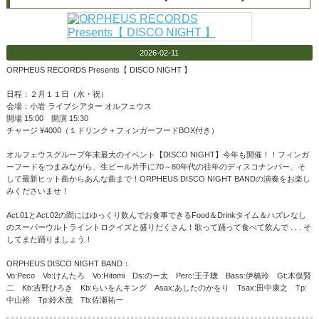
2026-02-11
ORPHEUS RECORDS Presents【 DISCO NIGHT 】
日程：２月１１日（水・祝）
会場：小岩 ライブシアター オルフェウス
開場 15:00 開演 15:30
チャージ ¥4000（１ドリンク＋フィンガーフードBOX付き）
オルフェウスグループ年末最大のイベント【DISCO NIGHT】今年も開催！！フィンガ
ーフードをつまみながら、生ビール片手に70～80年代の往年のディスコナンバー、そ
して最新ヒット曲からあんな曲まで！ORPHEUS DISCO NIGHT BANDの演奏をお楽し
みくださいませ！
Act.01とAct.02の間にはゆっくり飲んでお食事できるFood＆Drinkタイム＆ハズレなし
のスーパーウルトライントロクイズと盛りだくさん！歌って踊って食べて飲んで . . . そ
してまた踊りましょう！
ORPHEUS DISCO NIGHT BAND：
Vo:Peco Vo:けんたろ Vo:Hitomi Ds:のー太 Perc:王子聰 Bass:伊橋玲 Gt:木俣賢
二 Kb:吉野ひろき Kb:らいをんキング Asax:あしたのかをり Tsax:田中康之 Tp:
中山裕 Tp:鈴木茂 Tb:佐瀬祐一