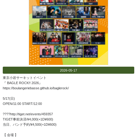
2026-05-17
東京小岩サーキットイベント
『 BAGLE ROCK!! 2026』
https://boulangeriebasse.github.io/baglerock/
5/17(日)
OPEN/11:00 START/12:00
????http://tiget.net/events/459357
TIGET事前決済/¥4,000(+1D¥600)
当日、バンド予約/¥4,500(+1D¥600)
【 会場 】