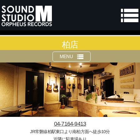
柏店
MENU
04-7164-9413
JR常磐線柏駅東口より南柏方面へ徒歩10分
近隣に駐車場あり