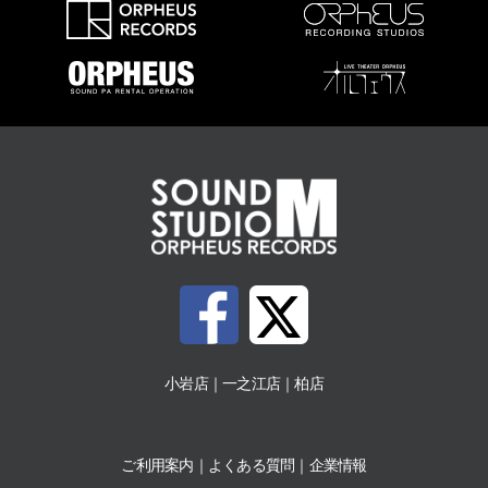
応など、
皆様がより柔軟に、快適に音楽を楽しめる環境づくりを今後も進
めてまいります。
何卒ご理解とご協力のほど、よろしくお願い申し上げます。
SOUND STUDIO M 小岩店
［小岩店］ ［柏 Part2店］
2026-07-01
SOUND STUDIO Ｍ 一之江店 スタジオ料金改定のお知らせ
いつも SOUND STUDIO M 一之江店をご利用いただき、誠にあり
がとうございます
近年の物価上昇に伴う施設維持のコスト増加に伴い、
誠に勝手ながら 2026 年 8 月 1 日(土)より
有人時間帯及び無人時間帯のスタジオ料金
(一般料金・パック料金・個人練習料金)の改定をさせていただき
ます。
【改定スケジュール】
小岩店
｜
一之江店
｜
柏店
新料金適用:2026年 8月1日(土)12：00～ご利用分より
新料金に関しての詳細は別途画像をご覧ください。
尚、7月中の8月1日以降のご予約に関しましては 旧料金にてご対
応させていただきます。
改定後の料金に関しましては添付画像をご参照ください
ご利用案内
｜
よくある質問
｜
企業情報