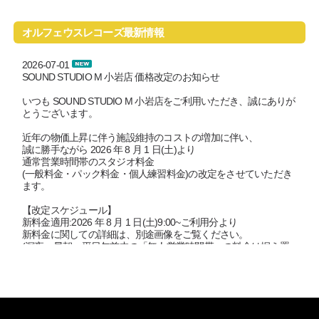
オルフェウスレコーズ最新情報
2026-07-01
SOUND STUDIO M 小岩店 価格改定のお知らせ
いつも SOUND STUDIO M 小岩店をご利用いただき、誠にありが
とうございます。
近年の物価上昇に伴う施設維持のコストの増加に伴い、
誠に勝手ながら 2026 年 8 月 1 日(土)より
通常営業時間帯のスタジオ料金
(一般料金・パック料金・個人練習料金)の改定をさせていただき
ます。
【改定スケジュール】
新料金適用:2026 年 8 月 1 日(土)9:00~ご利用分より
新料金に関しての詳細は、別途画像をご覧ください。
(深夜・早朝・平日午前中の「無人営業時間帯」の料金は据え置
きとなります)
尚、7月中の8月1日以降のご予約に関しましては 旧料金にてご対
応させていただきます。
SOUND STUDIO M 小岩店は、スマートロックによる無人営業対