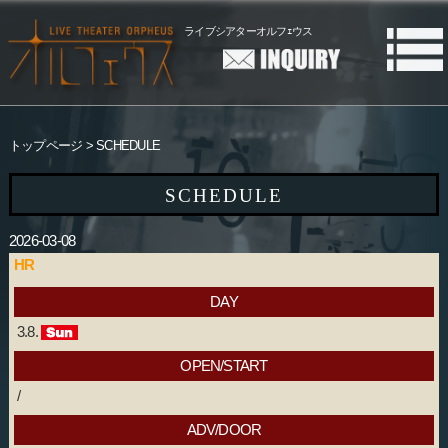
ライブシアターオルフｪウス
トップページ
SCHEDULE
SCHEDULE
2026-03-08
HR
DAY
3.8.
OPEN/START
/
ADV/DOOR