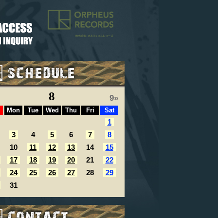
8
9»
Mon
Tue
Wed
Thu
Fri
Sat
1
3
4
5
6
7
8
10
11
12
13
14
15
17
18
19
20
21
22
24
25
26
27
28
29
31