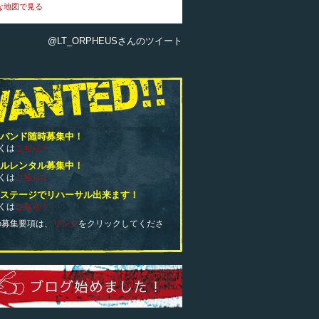
な地図で見る
@LT_ORPHEUSさんのツイート
演バンド随時募集中！
くは
こちら！
ールレンタル募集中！
くは
こちら！
いステージでリハーサル出来ます！
くは
こちら！
の募集要項は、
リンク
をクリックしてくださ