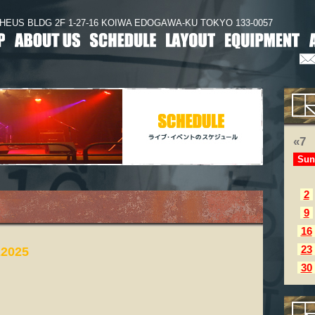
HEUS BLDG 2F 1-27-16 KOIWA EDOGAWA-KU TOKYO 133-0057
«7
Sun
2
9
16
23
2025
30