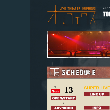
ORP
7.
13
SUPER LIVE
/