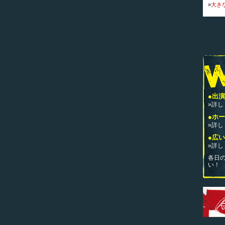
»
大き
●出
»詳し
●ホ
»詳し
●広
»詳し
各日
い！